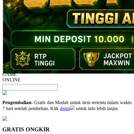
13
INDOSLOT
Reviews.
INDOSLOT
Tautan
halaman
SITUS
yang
INDOSLOT
sama.
LINK
INDOSLOT
DAFTAR
INDOSLOT
LOGIN
INDOSLOT
SITUS GAME
GAME
ONLINE
Pengembalian:
Gratis dan Mudah untuk item tertentu dalam waktu
7 hari setelah pembelian. Klik
disini
untuk info lebih lanjut.
GRATIS ONGKIR