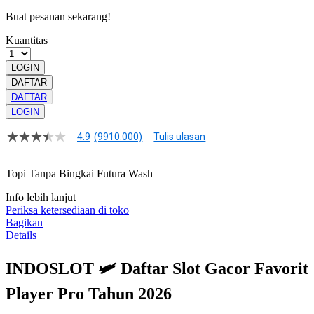
Buat pesanan sekarang!
Kuantitas
LOGIN
DAFTAR
DAFTAR
LOGIN
4.9
(9910.000)
Tulis ulasan
4.9
dari
5
Topi Tanpa Bingkai Futura Wash
bintang,
nilai
Info lebih lanjut
rating
rata-
Periksa ketersediaan di toko
rata.
Bagikan
Read
Details
13
Reviews.
Tautan
INDOSLOT 🛩️ Daftar Slot Gacor Favorit
halaman
yang
Player Pro Tahun 2026
sama.